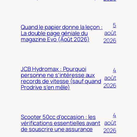
5
Quand le papier donne la leçon :
août
La double page géniale du
magazine Evo (Août 2026)
2026
JCB Hydromax : Pourquoi
4
personne ne s’intéresse aux
août
records de vitesse (sauf quand
2026
Prodrive s’en mêle)
4
Scooter 50cc d’occasion : les
août
vérifications essentielles avant
de souscrire une assurance
2026