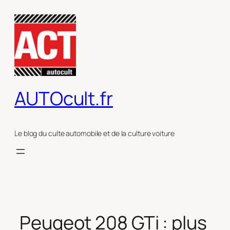
Aller
au
contenu
AUTOcult.fr
Le blog du culte automobile et de la culture voiture
Peugeot 208 GTi : plus