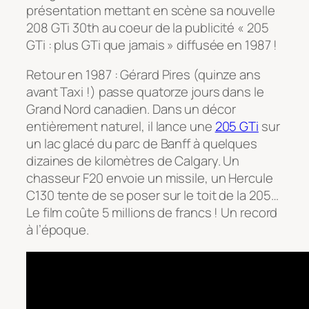
présentation mettant en scène sa nouvelle
208 GTi 30th au coeur de la publicité « 205
GTi : plus GTi que jamais » diffusée en 1987 !
Retour en 1987 : Gérard Pires (quinze ans
avant Taxi !) passe quatorze jours dans le
Grand Nord canadien. Dans un décor
entièrement naturel, il lance une
205 GTi
sur
un lac glacé du parc de Banff à quelques
dizaines de kilomètres de Calgary. Un
chasseur F20 envoie un missile, un Hercule
C130 tente de se poser sur le toit de la 205…
Le film coûte 5 millions de francs ! Un record
à l’époque.