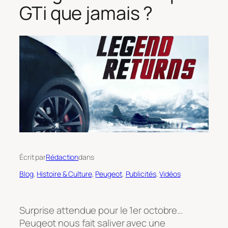
GTi que jamais ?
Écrit par
Rédaction
dans
Blog
, 
Histoire & Culture
, 
Peugeot
, 
Publicités
, 
Vidéos
Surprise attendue pour le 1er octobre…
Peugeot nous fait saliver avec une