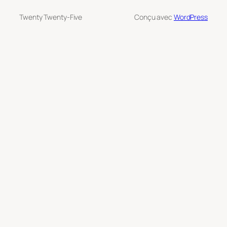
Twenty Twenty-Five
Conçu avec
WordPress