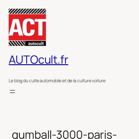
Aller
au
contenu
AUTOcult.fr
Le blog du culte automobile et de la culture voiture
gumball-3000-paris-