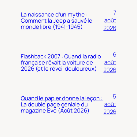
7
La naissance d’un mythe :
août
Comment la Jeep a sauvé le
monde libre (1941-1945)
2026
6
Flashback 2007 : Quand la radio
août
française rêvait la voiture de
2026 (et le réveil douloureux)
2026
5
Quand le papier donne la leçon :
août
La double page géniale du
magazine Evo (Août 2026)
2026