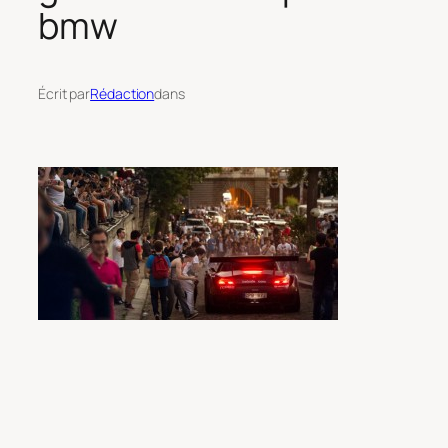
bmw
Écrit par
Rédaction
dans