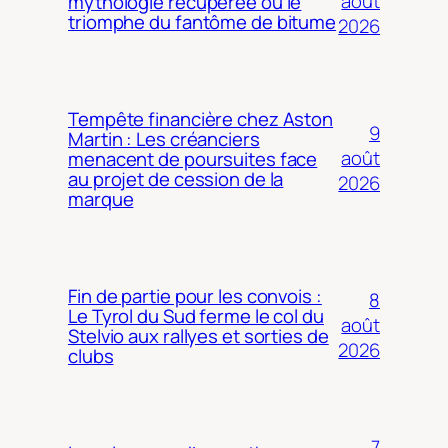
août
mythologie récupérée ou le
triomphe du fantôme de bitume
2026
Tempête financière chez Aston
9
Martin : Les créanciers
août
menacent de poursuites face
au projet de cession de la
2026
marque
Fin de partie pour les convois :
8
Le Tyrol du Sud ferme le col du
août
Stelvio aux rallyes et sorties de
2026
clubs
7