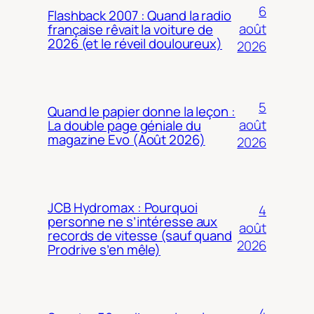
6
Flashback 2007 : Quand la radio
août
française rêvait la voiture de
2026 (et le réveil douloureux)
2026
5
Quand le papier donne la leçon :
août
La double page géniale du
magazine Evo (Août 2026)
2026
JCB Hydromax : Pourquoi
4
personne ne s’intéresse aux
août
records de vitesse (sauf quand
2026
Prodrive s’en mêle)
4