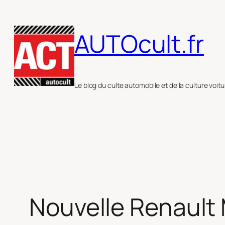
Aller
au
AUTOcult.fr
contenu
Le blog du culte automobile et de la culture voitu
Nouvelle Renault