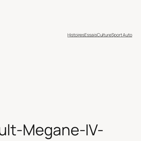
Histoires
Essais
Culture
Sport Auto
ault-Megane-IV-