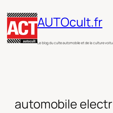
Aller
au
AUTOcult.fr
contenu
Le blog du culte automobile et de la culture voitu
automobile elect