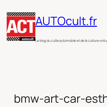
Aller
au
AUTOcult.fr
contenu
Le blog du culte automobile et de la culture voitu
bmw-art-car-est