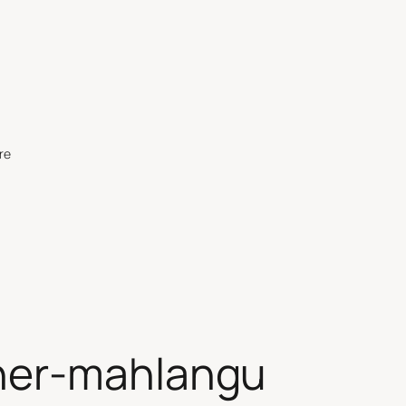
re
her-mahlangu