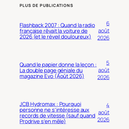
PLUS DE PUBLICATIONS
6
Flashback 2007 : Quand la radio
août
française rêvait la voiture de
2026 (et le réveil douloureux)
2026
5
Quand le papier donne la leçon :
août
La double page géniale du
magazine Evo (Août 2026)
2026
JCB Hydromax : Pourquoi
4
personne ne s’intéresse aux
août
records de vitesse (sauf quand
2026
Prodrive s’en mêle)