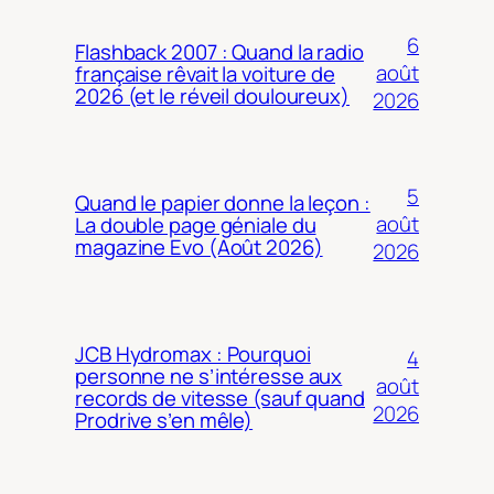
6
Flashback 2007 : Quand la radio
août
française rêvait la voiture de
2026 (et le réveil douloureux)
2026
5
Quand le papier donne la leçon :
août
La double page géniale du
magazine Evo (Août 2026)
2026
JCB Hydromax : Pourquoi
4
personne ne s’intéresse aux
août
records de vitesse (sauf quand
2026
Prodrive s’en mêle)