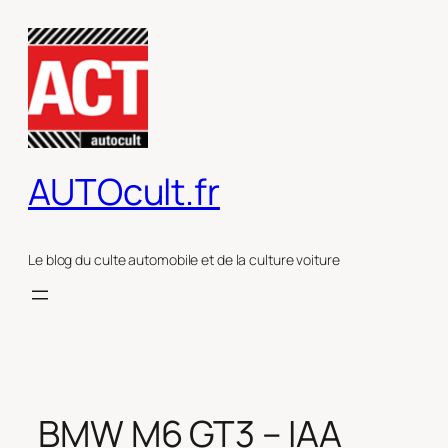
Aller
au
contenu
AUTOcult.fr
Le blog du culte automobile et de la culture voiture
BMW M6 GT3 – IAA