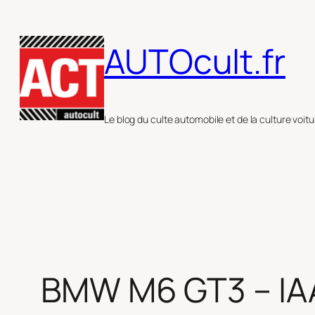
Aller
au
AUTOcult.fr
contenu
Le blog du culte automobile et de la culture voitu
BMW M6 GT3 – IAA