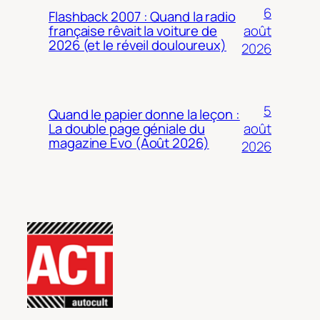
6
Flashback 2007 : Quand la radio
août
française rêvait la voiture de
2026 (et le réveil douloureux)
2026
5
Quand le papier donne la leçon :
août
La double page géniale du
magazine Evo (Août 2026)
2026