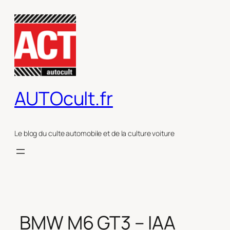
Aller
au
contenu
AUTOcult.fr
Le blog du culte automobile et de la culture voiture
BMW M6 GT3 – IAA