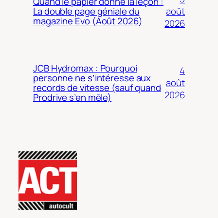
Quand le papier donne la leçon :
août
La double page géniale du
magazine Evo (Août 2026)
2026
JCB Hydromax : Pourquoi
4
personne ne s’intéresse aux
août
records de vitesse (sauf quand
2026
Prodrive s’en mêle)