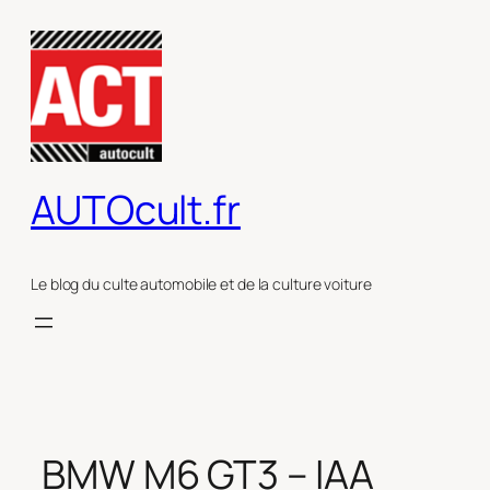
Aller
au
contenu
AUTOcult.fr
Le blog du culte automobile et de la culture voiture
BMW M6 GT3 – IAA