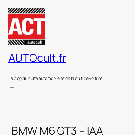
Aller
au
contenu
AUTOcult.fr
Le blog du culte automobile et de la culture voiture
BMW M6 GT3 – IAA