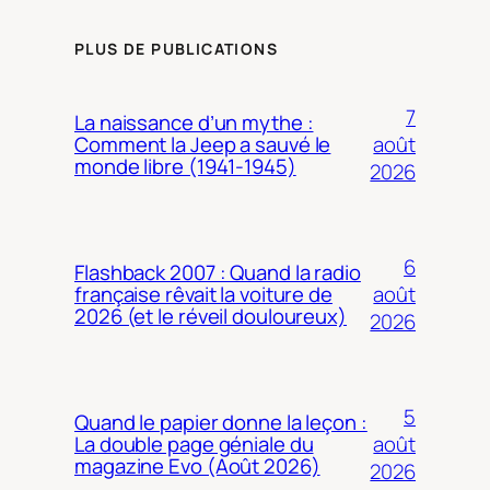
PLUS DE PUBLICATIONS
7
La naissance d’un mythe :
août
Comment la Jeep a sauvé le
monde libre (1941-1945)
2026
6
Flashback 2007 : Quand la radio
août
française rêvait la voiture de
2026 (et le réveil douloureux)
2026
5
Quand le papier donne la leçon :
août
La double page géniale du
magazine Evo (Août 2026)
2026