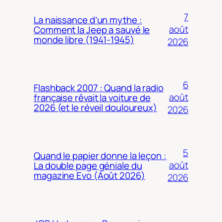
7
La naissance d’un mythe :
août
Comment la Jeep a sauvé le
monde libre (1941-1945)
2026
6
Flashback 2007 : Quand la radio
août
française rêvait la voiture de
2026 (et le réveil douloureux)
2026
5
Quand le papier donne la leçon :
août
La double page géniale du
magazine Evo (Août 2026)
2026