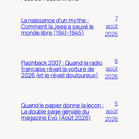
7
La naissance d’un mythe :
août
Comment la Jeep a sauvé le
monde libre (1941-1945)
2026
6
Flashback 2007 : Quand la radio
août
française rêvait la voiture de
2026 (et le réveil douloureux)
2026
5
Quand le papier donne la leçon :
août
La double page géniale du
magazine Evo (Août 2026)
2026