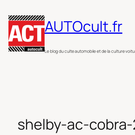
Aller
au
AUTOcult.fr
contenu
Le blog du culte automobile et de la culture voitu
shelby-ac-cobra-