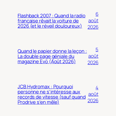
6
Flashback 2007 : Quand la radio
août
française rêvait la voiture de
2026 (et le réveil douloureux)
2026
5
Quand le papier donne la leçon :
août
La double page géniale du
magazine Evo (Août 2026)
2026
JCB Hydromax : Pourquoi
4
personne ne s’intéresse aux
août
records de vitesse (sauf quand
2026
Prodrive s’en mêle)