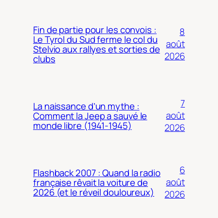
Fin de partie pour les convois :
8
Le Tyrol du Sud ferme le col du
août
Stelvio aux rallyes et sorties de
2026
clubs
7
La naissance d’un mythe :
août
Comment la Jeep a sauvé le
monde libre (1941-1945)
2026
6
Flashback 2007 : Quand la radio
août
française rêvait la voiture de
2026 (et le réveil douloureux)
2026