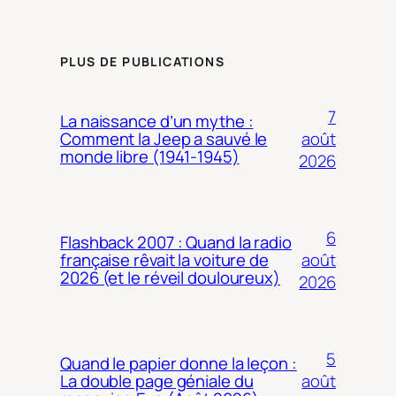
PLUS DE PUBLICATIONS
7
La naissance d’un mythe :
août
Comment la Jeep a sauvé le
monde libre (1941-1945)
2026
6
Flashback 2007 : Quand la radio
août
française rêvait la voiture de
2026 (et le réveil douloureux)
2026
5
Quand le papier donne la leçon :
août
La double page géniale du