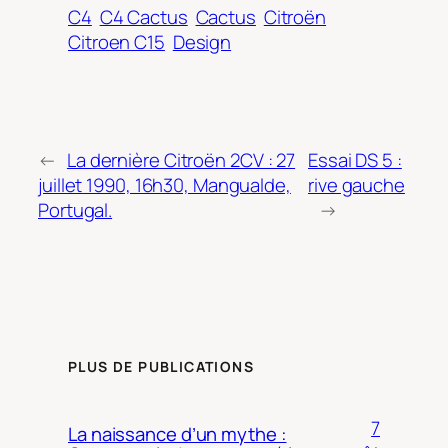
C4
C4 Cactus
Cactus
Citroën
Citroen C15
Design
←
La dernière Citroën 2CV : 27
Essai DS 5 :
juillet 1990, 16h30, Mangualde,
rive gauche
Portugal.
→
PLUS DE PUBLICATIONS
7
La naissance d’un mythe :