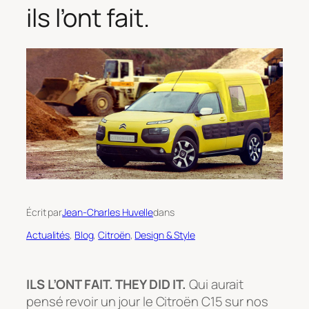
ils l’ont fait.
Écrit par
Jean-Charles Huvelle
dans
Actualités
, 
Blog
, 
Citroën
, 
Design & Style
ILS L’ONT FAIT. THEY DID IT.
Qui aurait
pensé revoir un jour le Citroën C15 sur nos