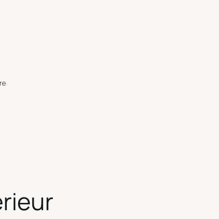
re
rieur