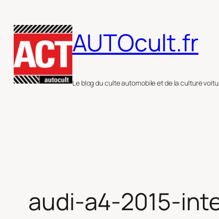
Aller
au
AUTOcult.fr
contenu
Le blog du culte automobile et de la culture voitu
audi-a4-2015-inte