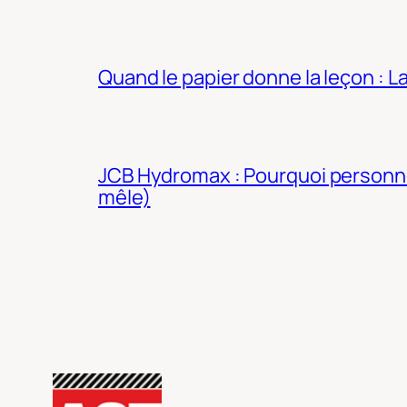
Quand le papier donne la leçon : 
JCB Hydromax : Pourquoi personne 
mêle)