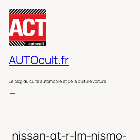
Aller
au
contenu
AUTOcult.fr
Le blog du culte automobile et de la culture voiture
nissan-gt-r-lm-nismo-