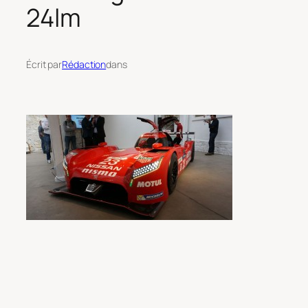
24lm
Écrit par
Rédaction
dans