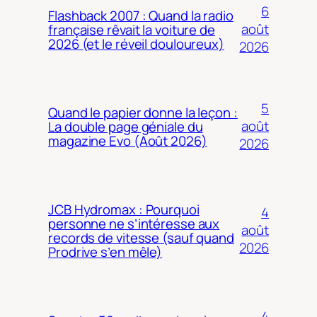
6
Flashback 2007 : Quand la radio
août
française rêvait la voiture de
2026 (et le réveil douloureux)
2026
5
Quand le papier donne la leçon :
août
La double page géniale du
magazine Evo (Août 2026)
2026
JCB Hydromax : Pourquoi
4
personne ne s’intéresse aux
août
records de vitesse (sauf quand
2026
Prodrive s’en mêle)
4