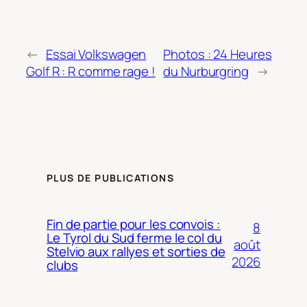
←
Essai Volkswagen
Photos : 24 Heures
Golf R : R comme rage !
du Nurburgring
→
PLUS DE PUBLICATIONS
Fin de partie pour les convois :
8
Le Tyrol du Sud ferme le col du
août
Stelvio aux rallyes et sorties de
2026
clubs