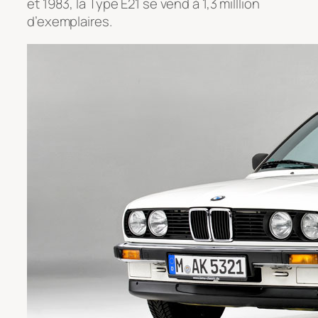
et 1983, la Type E21 se vend à 1,3 milllion
d’exemplaires.