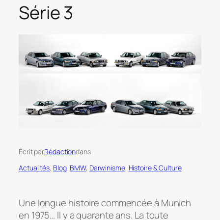
Série 3
Écrit par
Rédaction
dans
Actualités
, 
Blog
, 
BMW
, 
Darwinisme
, 
Histoire & Culture
Une longue histoire commencée à Munich
en 1975… Il y a quarante ans. La toute