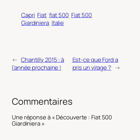
Capri
Fiat
fiat 500
Fiat 500
Giardiniera
Italie
←
Chantilly 2015 : à
Est-ce que Ford a
l’année prochaine !
pris un virage ?
→
Commentaires
Une réponse à « Découverte : Fiat 500
Giardiniera »