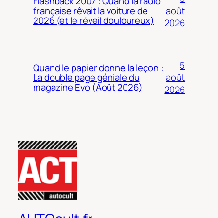
Flashback 2007 : Quand la radio
août
française rêvait la voiture de
2026 (et le réveil douloureux)
2026
5
Quand le papier donne la leçon :
août
La double page géniale du
magazine Evo (Août 2026)
2026