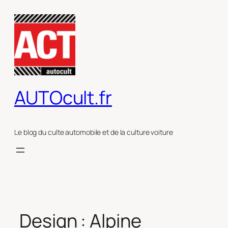
Aller
au
contenu
AUTOcult.fr
Le blog du culte automobile et de la culture voiture
Design : Alpine