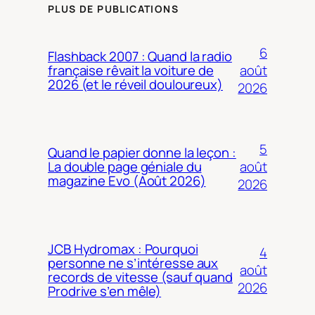
PLUS DE PUBLICATIONS
6
Flashback 2007 : Quand la radio
août
française rêvait la voiture de
2026 (et le réveil douloureux)
2026
5
Quand le papier donne la leçon :
août
La double page géniale du
magazine Evo (Août 2026)
2026
JCB Hydromax : Pourquoi
4
personne ne s’intéresse aux
août
records de vitesse (sauf quand
2026
Prodrive s’en mêle)