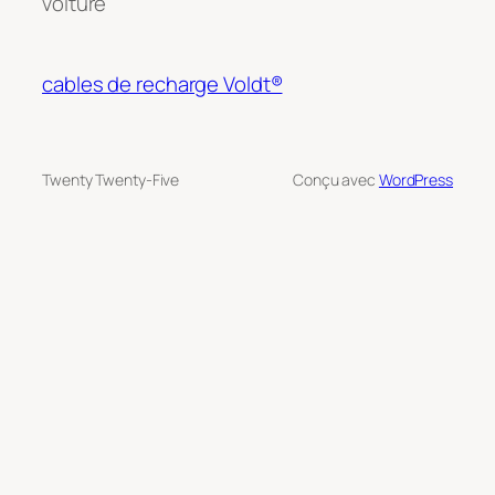
voiture
cables de recharge Voldt®
Twenty Twenty-Five
Conçu avec
WordPress