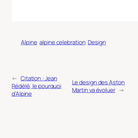
Alpine
alpine celebration
Design
←
Citation : Jean
Le design des Aston
Rédélé, le pourquoi
Martin va évoluer
→
d’Alpine