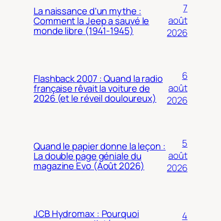
7
La naissance d’un mythe :
août
Comment la Jeep a sauvé le
monde libre (1941-1945)
2026
6
Flashback 2007 : Quand la radio
août
française rêvait la voiture de
2026 (et le réveil douloureux)
2026
5
Quand le papier donne la leçon :
août
La double page géniale du
magazine Evo (Août 2026)
2026
JCB Hydromax : Pourquoi
4