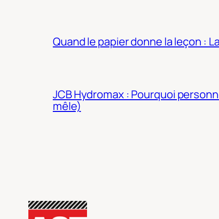
Quand le papier donne la leçon : 
JCB Hydromax : Pourquoi personne 
mêle)