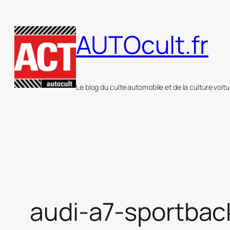
Aller
au
AUTOcult.fr
contenu
Le blog du culte automobile et de la culture voitu
audi-a7-sportback