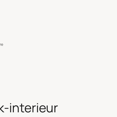
re
-interieur