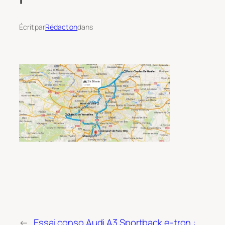
Écrit par
Rédaction
dans
←
Essai conso Audi A3 Sportback e-tron :