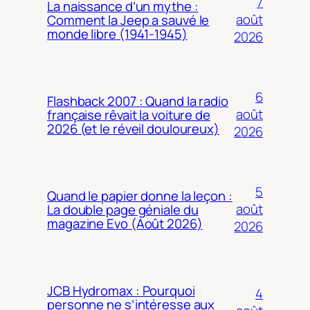
7
La naissance d’un mythe :
août
Comment la Jeep a sauvé le
monde libre (1941-1945)
2026
6
Flashback 2007 : Quand la radio
août
française rêvait la voiture de
2026 (et le réveil douloureux)
2026
5
Quand le papier donne la leçon :
août
La double page géniale du
magazine Evo (Août 2026)
2026
JCB Hydromax : Pourquoi
4
personne ne s’intéresse aux