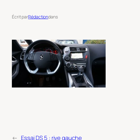
Écrit par
Rédaction
dans
←
Essai DS 5 : rive gauche