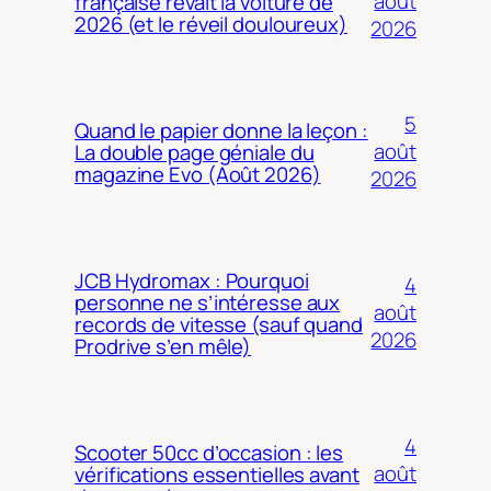
août
française rêvait la voiture de
2026 (et le réveil douloureux)
2026
5
Quand le papier donne la leçon :
août
La double page géniale du
magazine Evo (Août 2026)
2026
JCB Hydromax : Pourquoi
4
personne ne s’intéresse aux
août
records de vitesse (sauf quand
2026
Prodrive s’en mêle)
4
Scooter 50cc d’occasion : les
août
vérifications essentielles avant