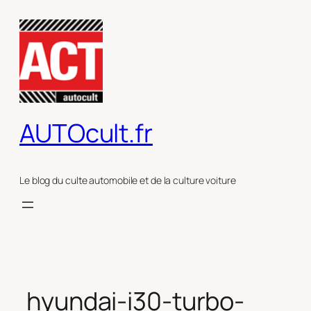
Aller
au
contenu
AUTOcult.fr
Le blog du culte automobile et de la culture voiture
hyundai-i30-turbo-