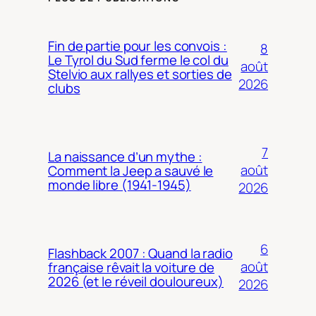
Fin de partie pour les convois :
8
Le Tyrol du Sud ferme le col du
août
Stelvio aux rallyes et sorties de
2026
clubs
7
La naissance d’un mythe :
août
Comment la Jeep a sauvé le
monde libre (1941-1945)
2026
6
Flashback 2007 : Quand la radio
août
française rêvait la voiture de
2026 (et le réveil douloureux)
2026