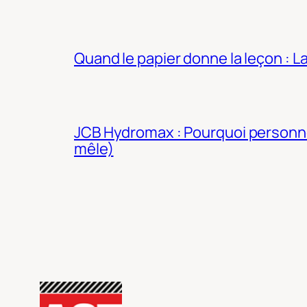
Quand le papier donne la leçon : 
JCB Hydromax : Pourquoi personne 
mêle)