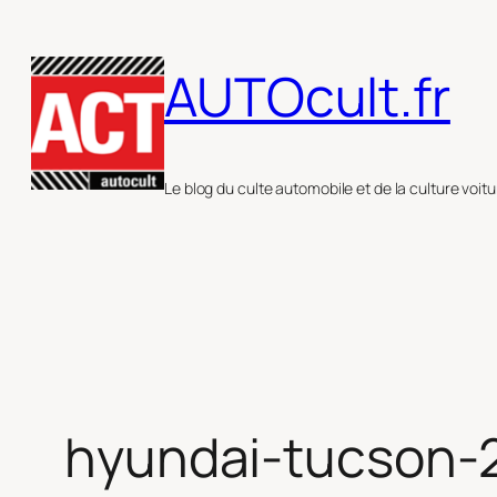
Aller
au
AUTOcult.fr
contenu
Le blog du culte automobile et de la culture voitu
hyundai-tucson-