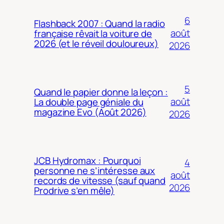
6
Flashback 2007 : Quand la radio
août
française rêvait la voiture de
2026 (et le réveil douloureux)
2026
5
Quand le papier donne la leçon :
août
La double page géniale du
magazine Evo (Août 2026)
2026
JCB Hydromax : Pourquoi
4
personne ne s’intéresse aux
août
records de vitesse (sauf quand
2026
Prodrive s’en mêle)