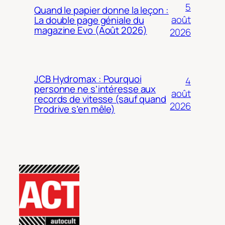
5
Quand le papier donne la leçon :
août
La double page géniale du
magazine Evo (Août 2026)
2026
JCB Hydromax : Pourquoi
4
personne ne s’intéresse aux
août
records de vitesse (sauf quand
2026
Prodrive s’en mêle)