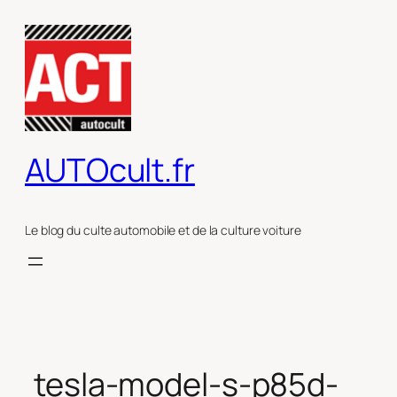
Aller
au
contenu
AUTOcult.fr
Le blog du culte automobile et de la culture voiture
tesla-model-s-p85d-