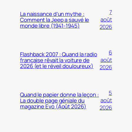
7
La naissance d’un mythe :
août
Comment la Jeep a sauvé le
monde libre (1941-1945)
2026
6
Flashback 2007 : Quand la radio
août
française rêvait la voiture de
2026 (et le réveil douloureux)
2026
5
Quand le papier donne la leçon :
août
La double page géniale du
magazine Evo (Août 2026)
2026