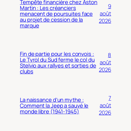
Tempête financière chez Aston
9
Martin : Les créanciers
août
menacent de poursuites face
au projet de cession de la
2026
marque
Fin de partie pour les convois :
8
Le Tyrol du Sud ferme le col du
août
Stelvio aux rallyes et sorties de
2026
clubs
7
La naissance d’un mythe :
août
Comment la Jeep a sauvé le
monde libre (1941-1945)
2026