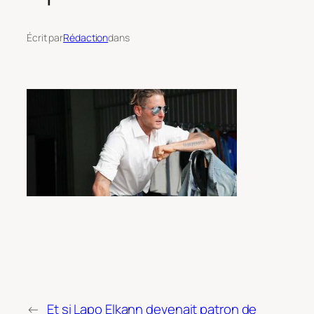
Écrit par
Rédaction
dans
←
Et si Lapo Elkann devenait patron de