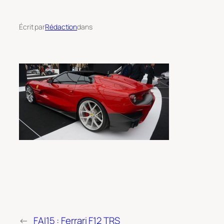
Écrit par
Rédaction
dans
←
FAI15 : Ferrari F12 TRS