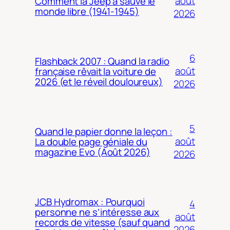
août
Comment la Jeep a sauvé le
monde libre (1941-1945)
2026
6
Flashback 2007 : Quand la radio
août
française rêvait la voiture de
2026 (et le réveil douloureux)
2026
5
Quand le papier donne la leçon :
août
La double page géniale du
magazine Evo (Août 2026)
2026
JCB Hydromax : Pourquoi
4
personne ne s’intéresse aux
août
records de vitesse (sauf quand
2026