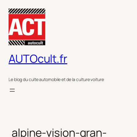
Aller
au
contenu
AUTOcult.fr
Le blog du culte automobile et de la culture voiture
alpine-vision-gran-