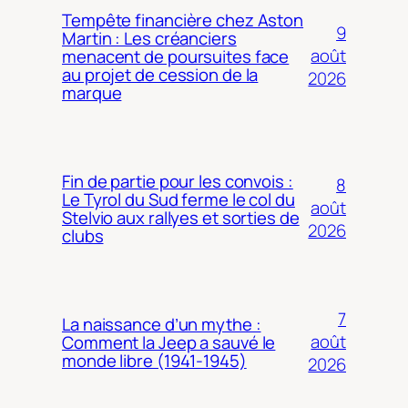
Tempête financière chez Aston
9
Martin : Les créanciers
août
menacent de poursuites face
au projet de cession de la
2026
marque
Fin de partie pour les convois :
8
Le Tyrol du Sud ferme le col du
août
Stelvio aux rallyes et sorties de
2026
clubs
7
La naissance d’un mythe :
août
Comment la Jeep a sauvé le
monde libre (1941-1945)
2026