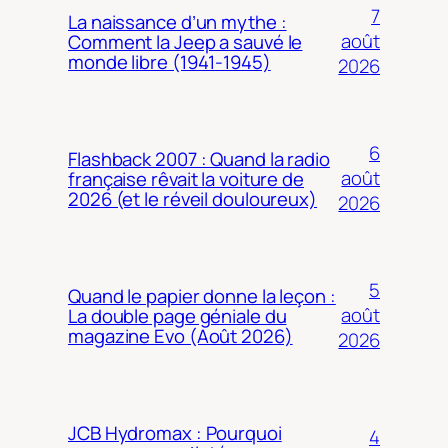
7
La naissance d’un mythe :
août
Comment la Jeep a sauvé le
monde libre (1941-1945)
2026
6
Flashback 2007 : Quand la radio
août
française rêvait la voiture de
2026 (et le réveil douloureux)
2026
5
Quand le papier donne la leçon :
août
La double page géniale du
magazine Evo (Août 2026)
2026
JCB Hydromax : Pourquoi
4