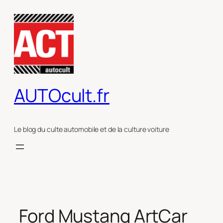
Aller
au
contenu
AUTOcult.fr
Le blog du culte automobile et de la culture voiture
Ford Mustang ArtCar