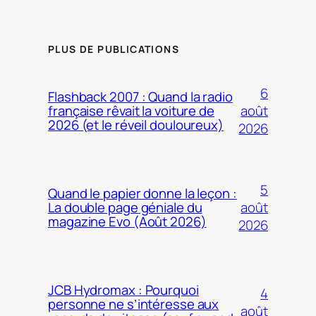
PLUS DE PUBLICATIONS
6
Flashback 2007 : Quand la radio
août
française rêvait la voiture de
2026 (et le réveil douloureux)
2026
5
Quand le papier donne la leçon :
août
La double page géniale du
magazine Evo (Août 2026)
2026
JCB Hydromax : Pourquoi
4
personne ne s’intéresse aux
août