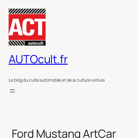
Aller
au
contenu
AUTOcult.fr
Le blog du culte automobile et de la culture voiture
Ford Mustang ArtCar