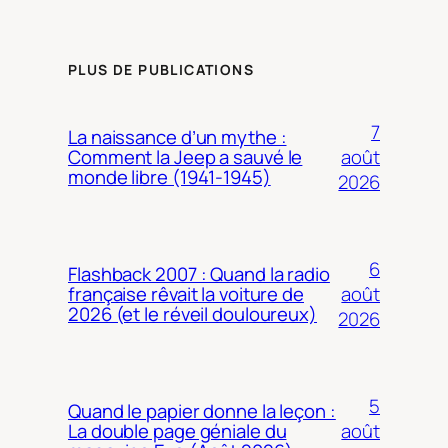
PLUS DE PUBLICATIONS
7
La naissance d’un mythe :
août
Comment la Jeep a sauvé le
monde libre (1941-1945)
2026
6
Flashback 2007 : Quand la radio
août
française rêvait la voiture de
2026 (et le réveil douloureux)
2026
5
Quand le papier donne la leçon :
août
La double page géniale du