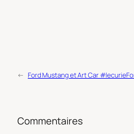
←
Ford Mustang et Art Car #lecurieF
Commentaires