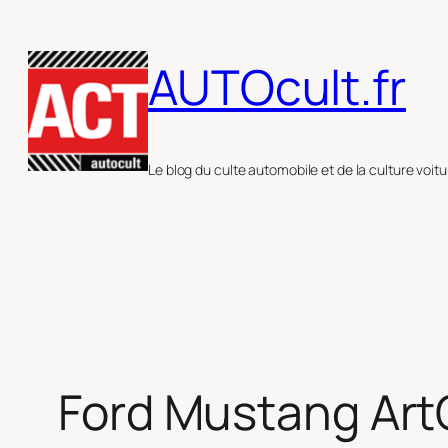
Aller
au
AUTOcult.fr
contenu
Le blog du culte automobile et de la culture voitu
Ford Mustang ArtC