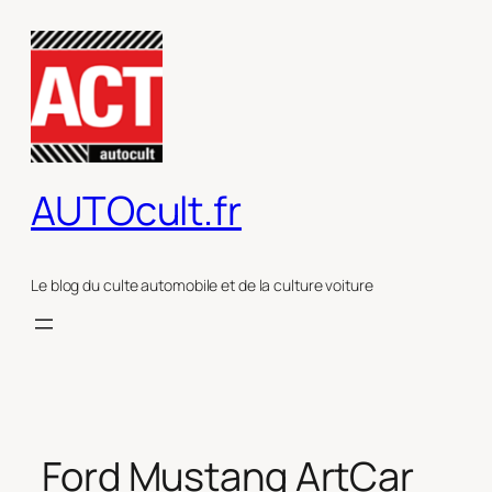
Aller
au
contenu
AUTOcult.fr
Le blog du culte automobile et de la culture voiture
Ford Mustang ArtCar