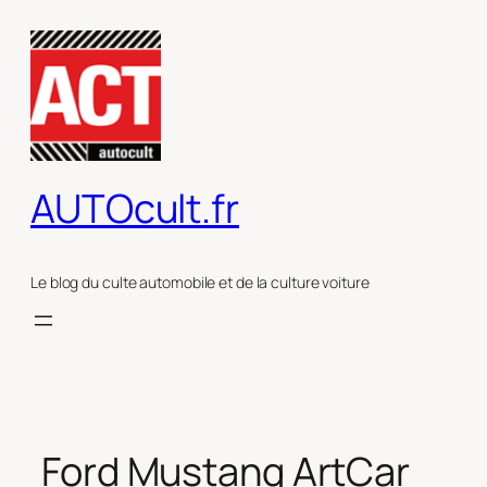
Aller
au
contenu
AUTOcult.fr
Le blog du culte automobile et de la culture voiture
Ford Mustang ArtCar