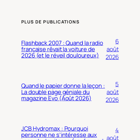
PLUS DE PUBLICATIONS
6
Flashback 2007 : Quand la radio
août
française rêvait la voiture de
2026 (et le réveil douloureux)
2026
5
Quand le papier donne la leçon :
août
La double page géniale du
magazine Evo (Août 2026)
2026
JCB Hydromax : Pourquoi
4
personne ne s’intéresse aux
août