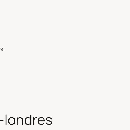
re
-londres