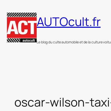
Aller
au
AUTOcult.fr
contenu
Le blog du culte automobile et de la culture voitu
oscar-wilson-taxi