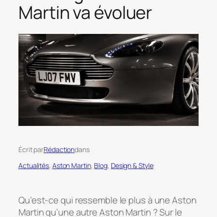
Martin va évoluer
Écrit par
Rédaction
dans
Actualités
, 
Aston Martin
, 
Blog
, 
Design & Style
Qu’est-ce qui ressemble le plus à une Aston
Martin qu’une autre Aston Martin ? Sur le