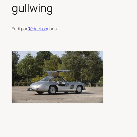
gullwing
Écrit par
Rédaction
dans