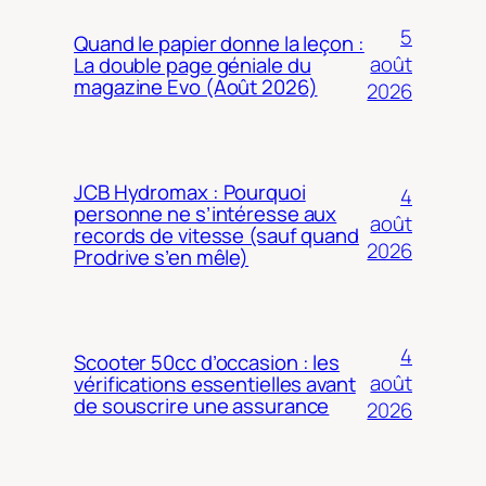
5
Quand le papier donne la leçon :
août
La double page géniale du
magazine Evo (Août 2026)
2026
JCB Hydromax : Pourquoi
4
personne ne s’intéresse aux
août
records de vitesse (sauf quand
2026
Prodrive s’en mêle)
4
Scooter 50cc d’occasion : les
août
vérifications essentielles avant
de souscrire une assurance
2026