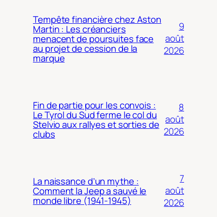
Tempête financière chez Aston
9
Martin : Les créanciers
août
menacent de poursuites face
au projet de cession de la
2026
marque
Fin de partie pour les convois :
8
Le Tyrol du Sud ferme le col du
août
Stelvio aux rallyes et sorties de
2026
clubs
7
La naissance d’un mythe :
août
Comment la Jeep a sauvé le
monde libre (1941-1945)
2026