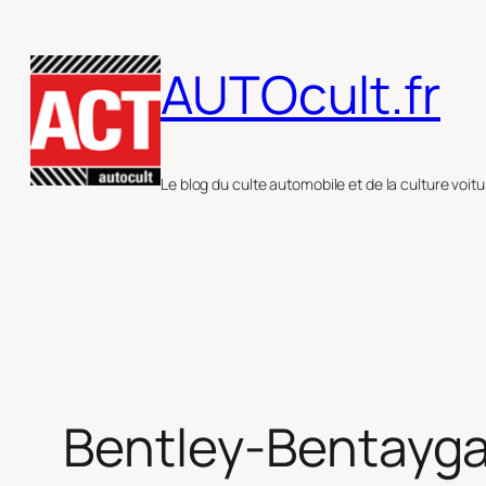
Aller
au
AUTOcult.fr
contenu
Le blog du culte automobile et de la culture voitu
Bentley-Bentayga