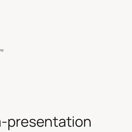
re
-presentation